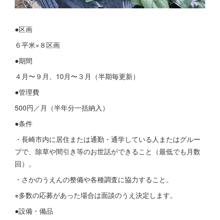
●区画
６平米×８区画
●期間
４月〜９月、10月〜３月（半期毎更新）
●管理費
500円／月（半年分一括納入）
●条件
・長崎市内に居住または通勤・通学している人またはグルー
プで、除草や間引き等のお世話ができること（最低でも月数
回）。
・さかのうえんの整備や各種調査に協力すること。
※多数の応募があった場合は面談のうえ決定します。
●設備・備品