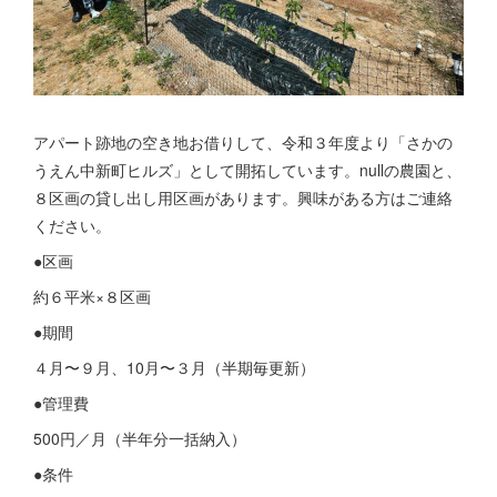
アパート跡地の空き地お借りして、令和３年度より「さかの
うえん中新町ヒルズ」として開拓しています。nullの農園と、
８区画の貸し出し用区画があります。興味がある方はご連絡
ください。
●区画
約６平米×８区画
●期間
４月〜９月、10月〜３月（半期毎更新）
●管理費
500円／月（半年分一括納入）
●条件