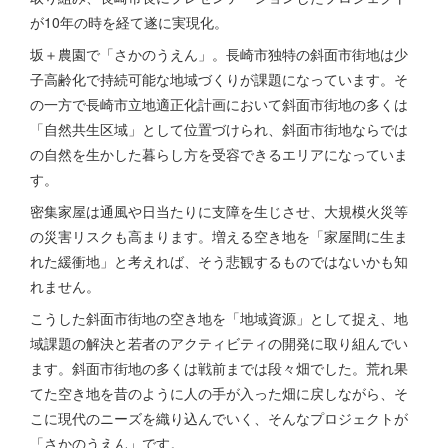
が10年の時を経て遂に実現化。
坂＋農園で「さかのうえん」。長崎市独特の斜面市街地は少
子高齢化で持続可能な地域づくりが課題になっています。そ
の一方で長崎市立地適正化計画において斜面市街地の多くは
「自然共生区域」として位置づけられ、斜面市街地ならでは
の自然を生かした暮らし方を受容できるエリアになっていま
す。
密集家屋は通風や日当たりに支障を生じさせ、大規模火災等
の災害リスクも高まります。増える空き地を「家屋間に生ま
れた緩衝地」と考えれば、そう悲観するものではないかも知
れません。
こうした斜面市街地の空き地を「地域資源」として捉え、地
域課題の解決と若者のアクティビティの開発に取り組んでい
ます。斜面市街地の多くは戦前までは段々畑でした。荒れ果
てた空き地を昔のように人の手が入った畑に戻しながら、そ
こに現代のニーズを織り込んでいく、そんなプロジェクトが
「さかのうえん」です。