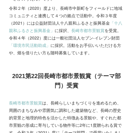
令和２年（2020）度より、長崎市中新町をフィールドに地域
コミュニティと連携して４つの拠点で活動中。令和３年度
（2021）には公益財団法人十八親和ふるさと振興基金
「十八
親和ふるさと振興基金」
に採択、
長崎市都市景観賞
を受賞。
令和４年（2022）度には一般社団法人セブン-イレブン財団
「環境市民活動助成」
に採択。活動をお手伝いいただける方
や、畑を借りたい方も随時募集しています。
2021第22回長崎市都市景観賞（テーマ部
門）受賞
長崎市都市景観賞
は、長崎らしいまちづくりを進めるため、
周囲のまちなみや雰囲気に調和した建築物など、長崎の歴史
的背景と地理的特色を活かした特徴ある景観や、すぐれた都
市景観の形成に寄与している物件等に2年に1度贈られる賞で
す。令和３年（2021）度に「テーマ部門」で受賞いたしまし