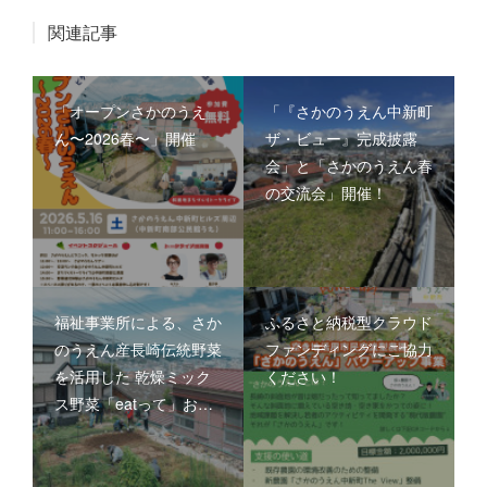
関連記事
「オープンさかのうえ
「『さかのうえん中新町
ん〜2026春〜」開催
ザ・ビュー』完成披露
会」と「さかのうえん春
の交流会」開催！
福祉事業所による、さか
ふるさと納税型クラウド
のうえん産長崎伝統野菜
ファンディングにご協力
を活用した 乾燥ミック
ください！
ス野菜「eatって」お…