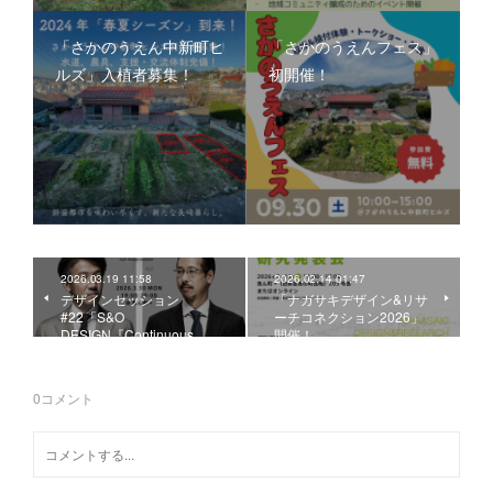
「さかのうえん中新町ヒ
「さかのうえんフェス」
ルズ」入植者募集！
初開催！
2026.03.19 11:58
2026.02.14 01:47
デザインセッション
「ナガサキデザイン&リサ
#22「S&O
ーチコネクション2026」
DESIGN『Continuous …
開催！
0
コメント