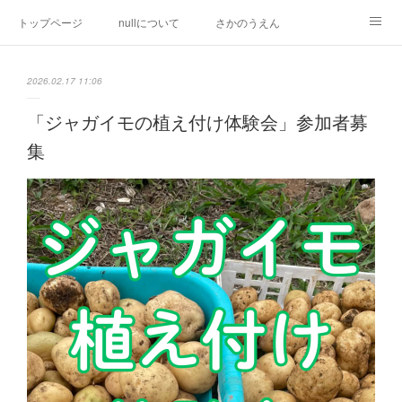
トップページ
nullについて
さかのうえん
ミズベリング岩原川
長崎居留地まつり
研究活動
2026.02.17 11:06
都市デザイン提案
inspired by null
その他の活動
「ジャガイモの植え付け体験会」参加者募
集