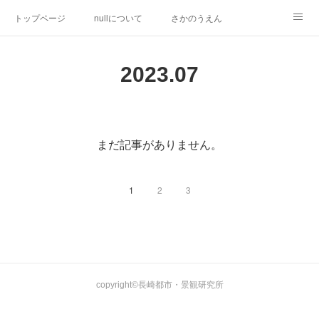
トップページ
nullについて
さかのうえん
ミズベリング岩原川
長崎居留地まつり
研究活動
2023
.
07
都市デザイン提案
inspired by null
その他の活動
まだ記事がありません。
1
2
3
copyright©長崎都市・景観研究所