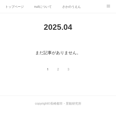
トップページ
nullについて
さかのうえん
ミズベリング岩原川
長崎居留地まつり
研究活動
2025
.
04
都市デザイン提案
inspired by null
その他の活動
まだ記事がありません。
1
2
3
copyright©長崎都市・景観研究所