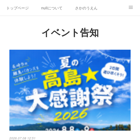
トップページ
nullについて
さかのうえん
ミズベリング岩原川
長崎居留地まつり
研究活動
イベント告知
都市デザイン提案
inspired by null
その他の活動
2026.07.08 12:51